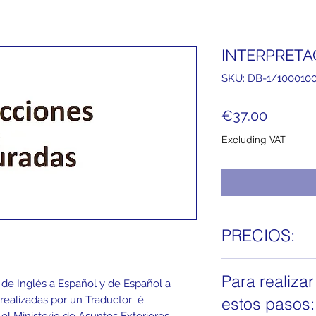
INTERPRETA
SKU: DB-1/100010
Price
€37.00
Excluding VAT
PRECIOS:
El precio de las
Tra
Para realiza
Transcripción Jur
s de Inglés a Español y de Español a
interpretación y u
 realizadas por un Traductor é
estos pasos:
se abona al hacer la
l Ministerio de Asuntos Exteriores.