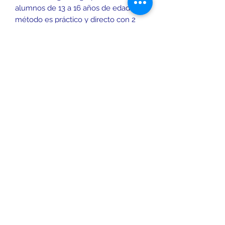
alumnos de 13 a 16 años de edad. El
método es práctico y directo con 2
niveles diferentes,
TEENS B1
y
TEENS B2
, y solamente se utiliza el
inglés durante la clases para afianzar
y desarrollar el inglés hablado y se
consolida la gramática del idioma.
INFORMACIÓN DEL MÉTODO
Las clases se imparten en las
modalidades de 2 y 4 horas a la
semana según variante. El idioma
utilizado en las clases es solamente
el inglés. Se consolida la gramática
del idioma y el inglés escrito a través
de tareas para casa. Se prepara al
alumno/a para exámenes oficiales.