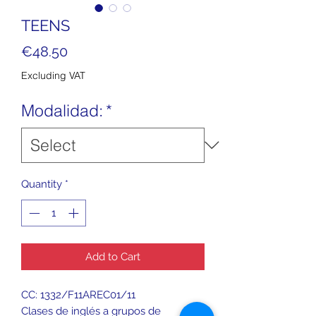
TEENS
Price
€48.50
Excluding VAT
Modalidad:
*
Quantity
*
Add to Cart
CC: 1332/F11AREC01/11
Clases de inglés a grupos de