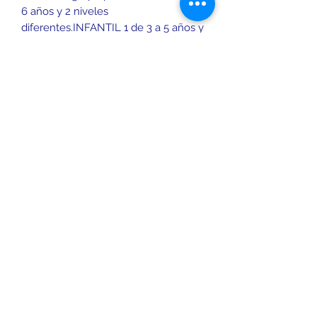
6 años y 2 niveles
diferentes.
INFANTIL 1
de 3 a 5 años y
INFANTIL 2
de 5 a 6 años.
Aprendizaje del inglés hablado y
escrito desde el principio de una
manera divertida y motivante.
INFORMACIÓN DEL MÉTODO
Las clases a cada grupo Infantil se
imparten en las modalidades de 2 y 4
horas a la semana y se utiliza el
idioma inglés desde el principio. Los
grupos son reducidos y hay 2 niveles
diferentes. El método es directo y
comunicativo y el aprendizaje se
realiza a través de actividades
prácticas.