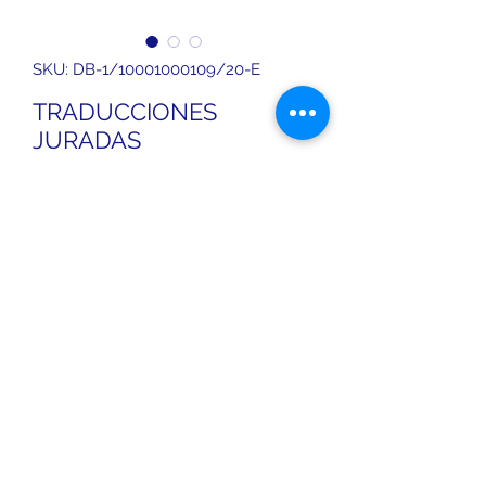
SKU: DB-1/10001000109/20-E
TRADUCCIONES
JURADAS
Price
€0.12
Excluding VAT
Out of Stock
Traducciones oficiales escritas de
Inglés a Español y de Español a
Inglés relizadas por un Traductor é
IntérpreteJurado nombrado por el
Ministerio de Asuntos Exteriores.